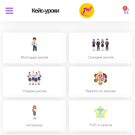
0
Кейс-уроки
Молодша школа
Середня школа
Старша школа
Пакети по класам
Інструкції
ТОП-5 кейсів