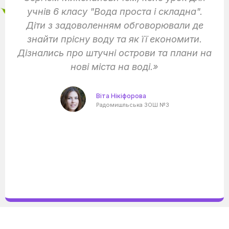
учнів 6 класу "Вода проста і складна".
Діти з задоволенням обговорювали де
знайти прісну воду та як її економити.
Дізнались про штучні острови та плани на
нові міста на воді.»
Віта Нікіфорова
Радомишльська ЗОШ №3