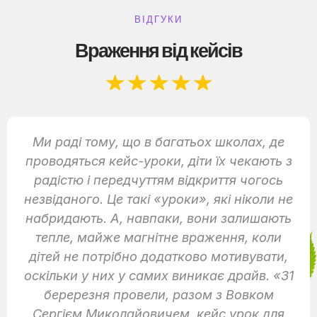
ВІДГУКИ
Враження від кейсів
★
★
★
★
★
Ми раді тому, що в багатьох школах, де
проводяться кейс-уроки, діти їх чекають з
радістю і передчуттям відкриття чогось
незвіданого. Це такі «уроки», які ніколи не
набридають. А, навпаки, вони залишають
тепле, майже магнітне враження, коли
дітей не потрібно додатково мотивувати,
оскільки у них у самих виникає драйв. «31
беререзня провели, разом з Вовком
Сергієм Миколайовичем, кейс урок для