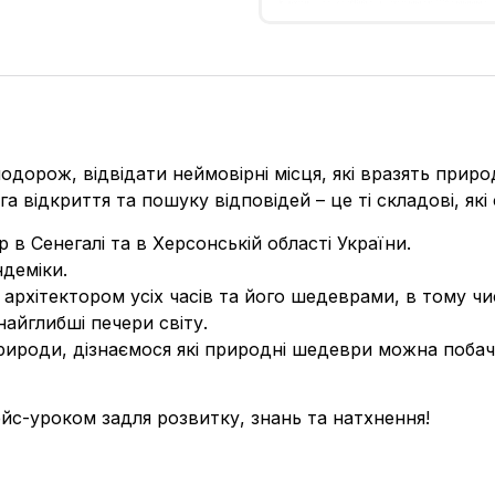
орож, відвідати неймовірні місця, які вразять природни
 відкриття та пошуку відповідей – це ті складові, які 
 Сенегалі та в Херсонській області України.
деміки.
хітектором усіх часів та його шедеврами, в тому числі
найглибші печери світу.
ироди, дізнаємося які природні шедеври можна побач
ейс-уроком задля розвитку, знань та натхнення!