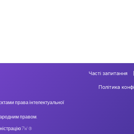
Часті запитання
Політика конф
б’єктами права інтелектуальної
народним правом.
ністрацію 7W ®