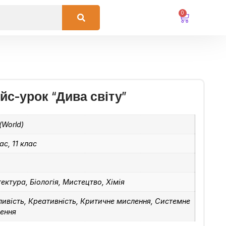
0
йс-урок “Дива світу”
(World)
ас, 11 клас
тектура, Біологія, Мистецтво, Хімія
ливість, Креативність, Критичне мислення, Системне
ення