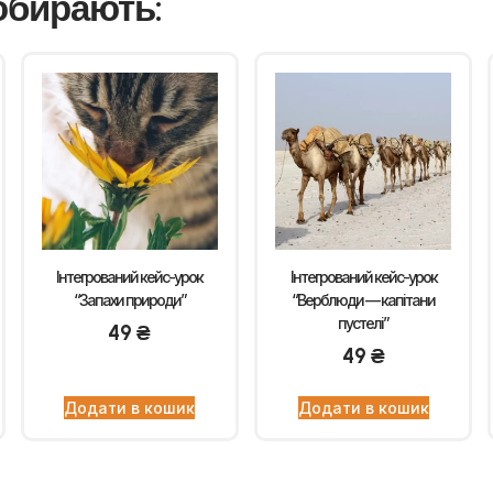
обирають:
Інтегрований кейс-урок
Інтегрований кейс-урок
“Запахи природи”
“Верблюди — капітани
пустелі”
49
₴
49
₴
Додати в кошик
Додати в кошик