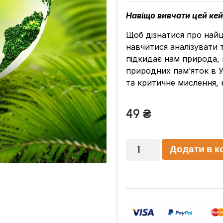
Навіщо вивчати цей ке
Щоб дізнатися про найці
навчитися аналізувати т
підкидає нам природа, 
природних пам’яток в Ук
та критичне мислення, к
49
₴
Додати в к