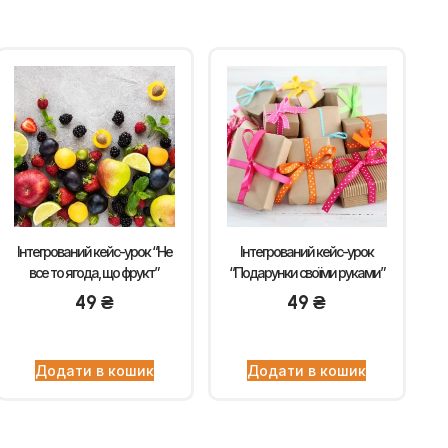
Інтегрований кейс-урок “Не
Інтегрований кейс-урок
все то ягода, що фрукт”
“Подарунки своїми руками”
49
₴
49
₴
Додати в кошик
Додати в кошик