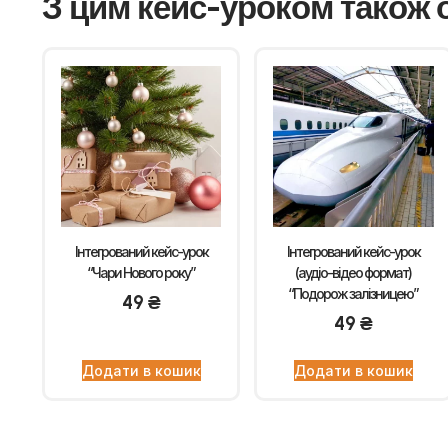
З цим кейс-уроком також 
Інтегрований кейс-урок
Інтегрований кейс-урок
“Чари Нового року”
(аудіо-відео формат)
“Подорож залізницею”
49
₴
49
₴
Додати в кошик
Додати в кошик