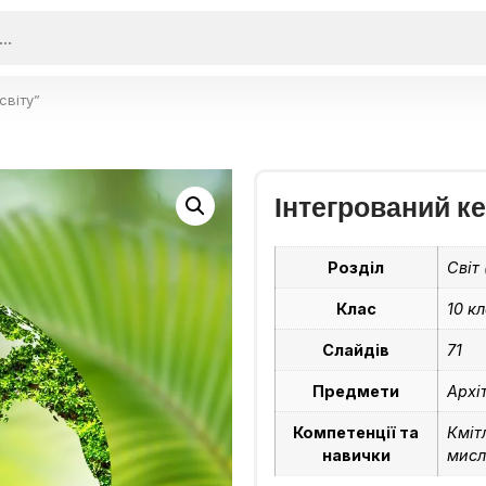
світу”
Інтегрований ке
Розділ
Світ 
Клас
10 кл
Слайдів
71
Предмети
Архі
Компетенції та
Кміт
навички
мисл