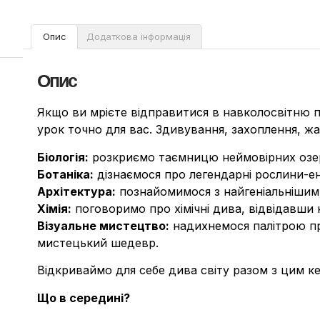
Опис
Додаткова інформація
Опис
Якщо ви мрієте відправитися в навколосвітню под
урок точно для вас. Здивування, захоплення, жага
Біологія:
розкриємо таємницю неймовірних озер в
Ботаніка:
дізнаємося про легендарні рослини-ен
Архітектура:
познайомимося з найгеніальнішим ар
Хімія:
поговоримо про хімічні дива, відвідавши 
Візуальне мистецтво:
надихнемося палітрою пр
мистецький шедевр.
Відкриваймо для себе дива світу разом з цим к
Що в середині?