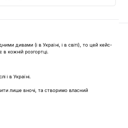
ми дивами (і в Україні, і в світі), то цей кейс-
є в кожній розгортці.
 і в Україні.
ити лише вночі, та створимо власний