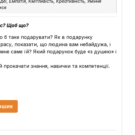
ідеї, Емпатія, Кмітливість, Креативність, Уміння
ися
йс? Щоб що?
о б таке подарувати? Як в подарунку
 красу, показати, що людина вам небайдужа, і
мне саме їй? Який подарунок буде «з душею» і
й прокачати знання, навички та компетенції.
ошик