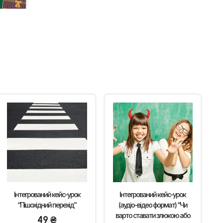
Інтегрований кейс-урок
Інтегрований кейс-урок
“Пішохідний перехід”
(аудіо-відео формат) “Чи
варто ставати злюкою або
49
₴