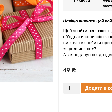
навички
свої 
вчит
Навіщо вивчати цей ке
Щоб знайти підказки, щ
об’єднати корисність і
ви хочете зробити приє
«з родзинкою»?
А «в подарунок» до іде
49
₴
Додати в к