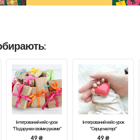
обирають:
Інтегрований кейс-урок
Інтегрований кейс-урок
“Подарунки своїми руками”
“Серце матері”
49
₴
49
₴