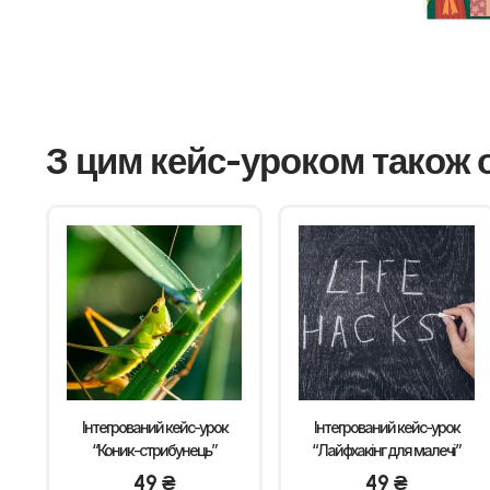
З цим кейс-уроком також 
Інтегрований кейс-урок
Інтегрований кейс-урок
“Коник-стрибунець”
“Лайфхакінг для малечі”
49
₴
49
₴