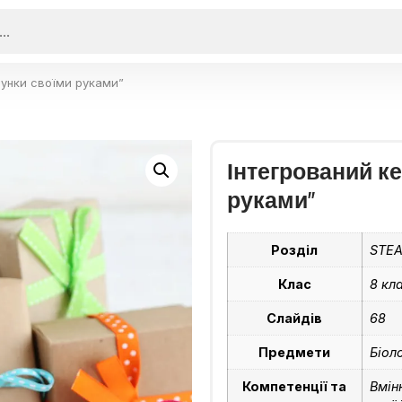
рунки своїми руками”
Інтегрований к
руками”
Розділ
STE
Клас
8 кл
Слайдів
68
Предмети
Біоло
Компетенції та
Вмін