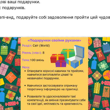
дові ваші подарунки.
х подарунків.
пі-енд, подаруйте собі задоволення пройти цей чудов