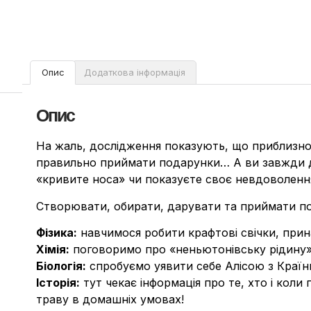
Опис
Додаткова інформація
Опис
На жаль, дослідження показують, що приблизно 
правильно приймати подарунки… А ви завжди дя
«кривите носа» чи показуєте своє невдоволенн
Створювати, обирати, дарувати та приймати п
Фізика:
навчимося робити крафтові свічки, прина
Хімія:
поговоримо про «неньютонівську рідину»
Біологія:
спробуємо уявити себе Алісою з Країни
Історія:
тут чекає інформація про те, хто і кол
траву в домашніх умовах!