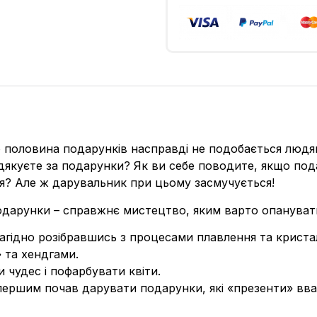
половина подарунків насправді не подобається людям, 
куєте за подарунки? Як ви себе поводите, якщо пода
я? Але ж дарувальник при цьому засмучується!
одарунки – справжнє мистецтво, яким варто опануват
гідно розібравшись з процесами плавлення та кристалі
 та хендгами.
 чудес і пофарбувати квіти.
и першим почав дарувати подарунки, які «презенти» в