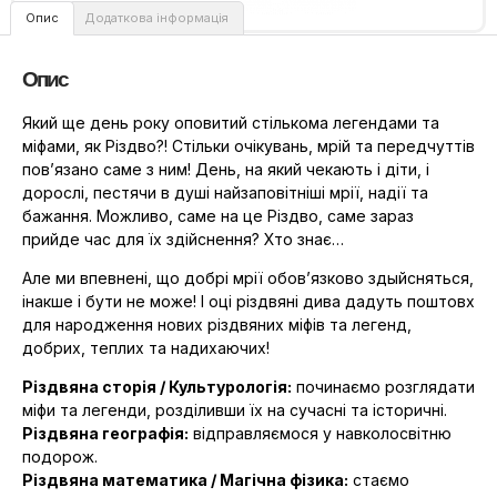
Опис
Додаткова інформація
Опис
Який ще день року оповитий стількома легендами та
міфами, як Різдво?! Стільки очікувань, мрій та передчуттів
пов’язано саме з ним! День, на який чекають і діти, і
дорослі, пестячи в душі найзаповітніші мрії, надії та
бажання. Можливо, саме на це Різдво, саме зараз
прийде час для їх здійснення? Хто знає…
Але ми впевнені, що добрі мрії обов’язково здыйсняться,
інакше і бути не може! І оці різдвяні дива дадуть поштовх
для народження нових різдвяних міфів та легенд,
добрих, теплих та надихаючих!
Різдвяна сторія / Культурологія:
починаємо розглядати
міфи та легенди, розділивши їх на сучасні та історичні.
Різдвяна географія:
відправляємося у навколосвітню
подорож.
Різдвяна математика / Магічна фізика:
стаємо