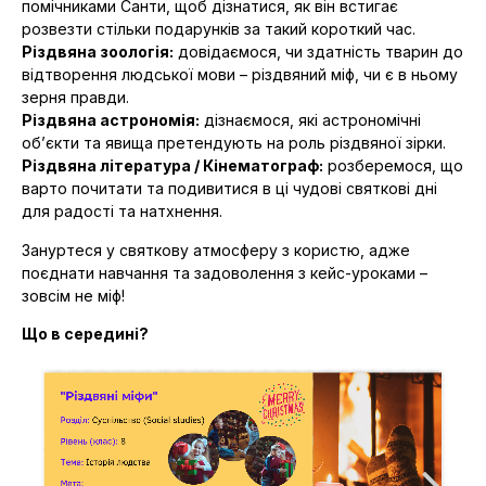
помічниками Санти, щоб дізнатися, як він встигає
розвезти стільки подарунків за такий короткий час.
Різдвяна зоологія:
довідаємося, чи здатність тварин до
відтворення людської мови – різдвяний міф, чи є в ньому
зерня правди.
Різдвяна астрономія:
дізнаємося, які астрономічні
об’єкти та явища претендують на роль різдвяної зірки.
Різдвяна література / Кінематограф:
розберемося, що
варто почитати та подивитися в ці чудові святкові дні
для радості та натхнення.
Зануртеся у святкову атмосферу з користю, адже
поєднати навчання та задоволення з кейс-уроками –
зовсім не міф!
Що в середині?