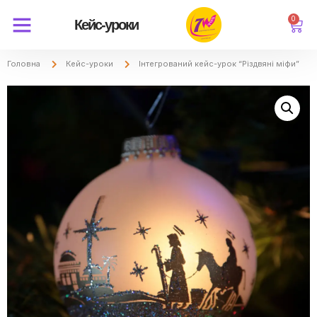
0
Кейс-уроки
Головна
Кейс-уроки
Інтегрований кейс-урок “Різдвяні міфи”