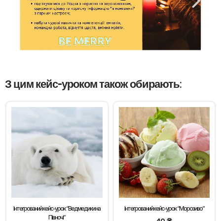
З цим кейс-уроком також обирають:
Інтегрований кейс-урок “Ведмедики на
Інтегрований кейс-урок “Морозиво”
Півночі”