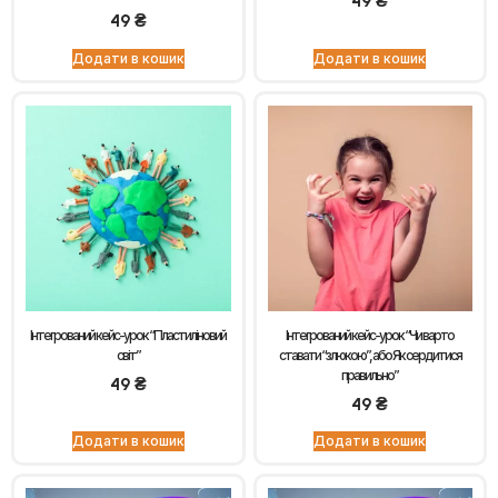
49
₴
49
₴
Додати в кошик
Додати в кошик
Інтегрований кейс-урок “Пластиліновий
Інтегрований кейс-урок “Чи варто
світ”
ставати “злюкою”, або Як сердитися
правильно”
49
₴
49
₴
Додати в кошик
Додати в кошик