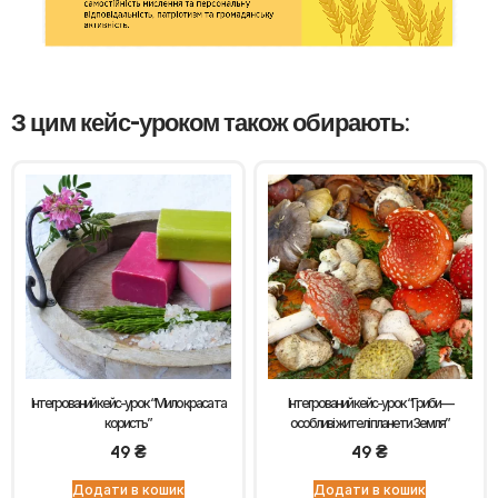
З цим кейс-уроком також обирають:
Інтегрований кейс-урок “Мило краса та
Інтегрований кейс-урок “Гриби —
користь”
особливі жителі планети Земля”
49
₴
49
₴
Додати в кошик
Додати в кошик