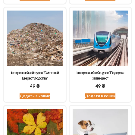
Інтегрований кейс-урок “Сміттєвий
Інтегрований кейс-урок “Подорож
Еверест людства”
залізницею”
49
₴
49
₴
Додати в кошик
Додати в кошик