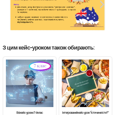
З цим кейс-уроком також обирають:
Всі кейс-уроки 7-й клас
Інтегрований кейс-урок “Їсти чи не їсти?”