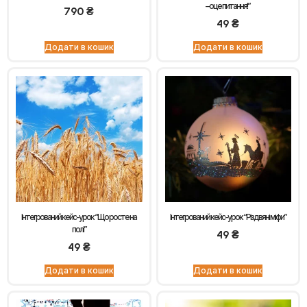
– оце питання!”
790
₴
49
₴
Додати в кошик
Додати в кошик
Інтегрований кейс-урок “Що росте на
Інтегрований кейс-урок “Різдвяні міфи”
полі”
49
₴
49
₴
Додати в кошик
Додати в кошик