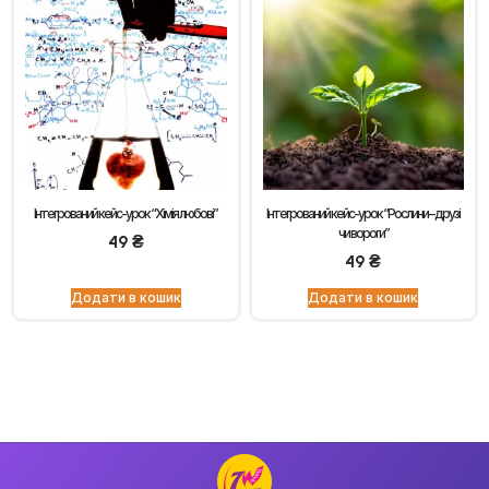
Інтегрований кейс-урок “Хімія любові”
Інтегрований кейс-урок “Рослини – друзі
чи вороги”
49
₴
49
₴
Додати в кошик
Додати в кошик