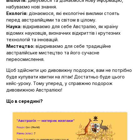
Біологія:
дивуємося та дізнаємося нову інформацію,
набуваємо нові знання.
Екологія:
дізнаємося, які екологічні виклики стоять
перед австралійцями та світом в цілому.
Наука:
відкриваємо для себе Австралію, як країну
відомих науковців, визначних відкриттів і крутезних
технологій та інновацій.
Мистецтво:
відкриваємо для себе традиційне
австралійське мистецтво та його сучасне
переосмислення.
Щоб здійснити цю дивовижну подорож, вам не потрібно
буде купувати квитки на літак! Достатньо буде цього
кейс-уроку. Тому уперед, у справжню подорож
дивовижною Австралією!
Що в середині?