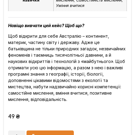
навички
мислення, Самостійність мислення,
Уміння вчитися
Навіщо вивчати цей кейс? Щоб що?
Щоб відкрити для себе Австралію – континент,
материк, частину світу і державу. Адже це
батьківщина не тільки природних загадок, незвичайних
феноменів і таємниць тисячолітньої давнини, а й
наукових відкриттів і технологій з «майбутнього». Щоб
отримати усю цю інформацію, а разом з нею і важливі
програмні знання з географії, історії, біології,
доповненні цікавими відомостями з екології та
мистецтва, набути надзвичайно корисні компетенції:
самостійне мислення, вміння вчитися, позитивне
мислення, відповідальність.
49
₴