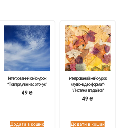
Інтегрований кейс-урок
Інтегрований кейс-урок
“Повітря, яке нас оточує”
(аудіо-відео формат)
“Листяна вгадайка”
49
₴
49
₴
Додати в кошик
Додати в кошик