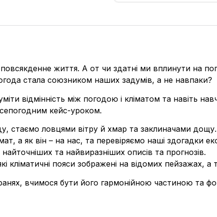
повсякденне життя. А от чи здатні ми вплинути на пог
огода стала союзником наших задумів, а не навпаки?
зуміти відмінність між погодою і кліматом та навіть на
всепогодним кейс-уроком.
ду, стаємо ловцями вітру й хмар та заклиначами дощу.
ат, а як він – на нас, та перевіряємо наші здогадки е
 найточніших та найвиразніших описів та прогнозів.
які кліматичні пояси зображені на відомих пейзажах, 
ранях, вчимося бути його гармонійною частиною та фо