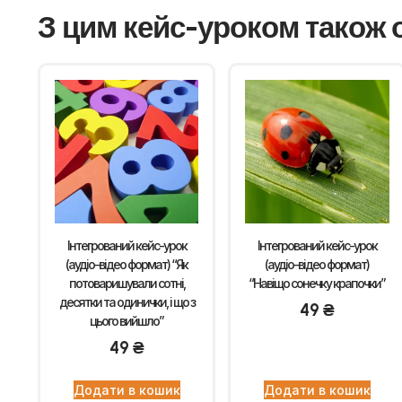
З цим кейс-уроком також 
Інтегрований кейс-урок
Інтегрований кейс-урок
(аудіо-відео формат) “Як
(аудіо-відео формат)
потоваришували сотні,
“Навіщо сонечку крапочки”
десятки та одинички, і що з
49
₴
цього вийшло”
49
₴
Додати в кошик
Додати в кошик