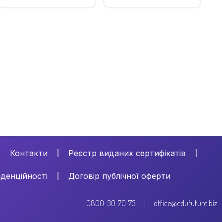
Контакти
Реєстр виданих сертифікатів
іденційності
Договір публічної оферти
0800-30-70-73
office@edufuture.biz