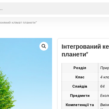
хняний клімат планети”
Інтегрований к
планети”
Розділ
Прир
Клас
4 кл
Слайдів
64
Предмети
Екол
Компетенції та
Вмін