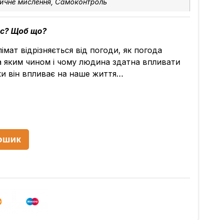
ичне мислення, Самоконтроль
йс? Щоб що?
імат відрізняється від погоди, як погода
та яким чином і чому людина здатна впливати
ьки він впливає на наше життя…
ошик