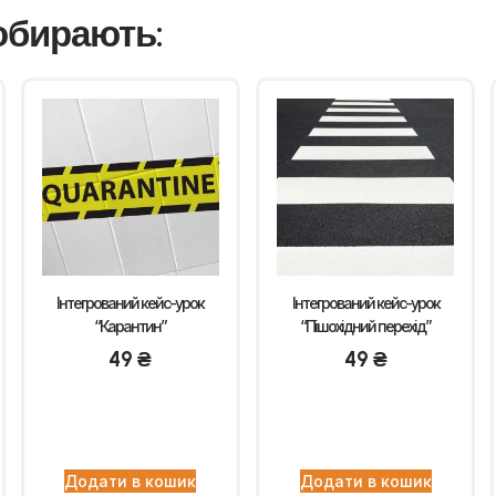
обирають:
Інтегрований кейс-урок
Інтегрований кейс-урок
“Карантин”
“Пішохідний перехід”
49
₴
49
₴
Додати в кошик
Додати в кошик