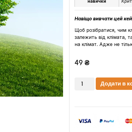
навички
Крит
Навіщо вивчати цей ке
Щоб розібратися, чим кл
залежить від клімата, 
на клімат. Адже не тіл
49
₴
Додати в к