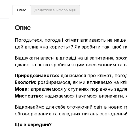
Опис
Додаткова інформація
Опис
Погодьтеся, погода і клімат впливають на наше 
цей вплив «на користь»? Як зробити так, щоб п
Відшукати власні відповіді на ці запитання, зро
цікаво та легко зробити з цим всесезонним та 
Природознавство:
дізнаємося про клімат, пого
Екологія:
розбираємося, як ми впливаємо на клім
Мова:
вправляємося у ступенях порівнянь задля
Мистецтво:
надихаємося і вчимося визначати, 
Відкриваймо для себе оточуючий світ в нових г
обговорюваних та складних питань сьогодення!
Що в середині?