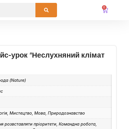
0
ейс-урок “Неслухняний клімат
ода (Nature)
ас
огія, Мистецтво, Мова, Природознавство
ня розвставляти пріоритети, Командна робота,