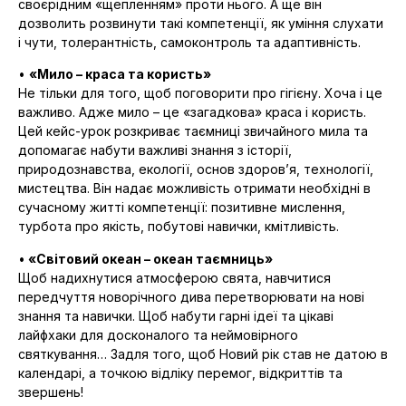
своєрідним «щепленням» проти нього. А ще він
дозволить розвинути такі компетенції, як уміння слухати
і чути, толерантність, самоконтроль та адаптивність.
•
«Мило – краса та користь»
Не тільки для того, щоб поговорити про гігієну. Хоча і це
важливо. Адже мило – це «загадкова» краса і користь.
Цей кейс-урок розкриває таємниці звичайного мила та
допомагає набути важливі знання з історії,
природознавства, екології, основ здоров’я, технології,
мистецтва. Він надає можливість отримати необхідні в
сучасному житті компетенції: позитивне мислення,
турбота про якість, побутові навички, кмітливість.
•
«Світовий океан – океан таємниць»
Щоб надихнутися атмосферою свята, навчитися
передчуття новорічного дива перетворювати на нові
знання та навички. Щоб набути гарні ідеї та цікаві
лайфхаки для досконалого та неймовірного
святкування… Задля того, щоб Новий рік став не датою в
календарі, а точкою відліку перемог, відкриттів та
звершень!