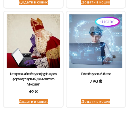
Додати в кошик
Додати в кошик
Інтегрований кейс-урок (аудіо-відео
Всі кейс-уроки 6-й клас
формат) “Чарівний День святого
790
₴
Миколая”
49
₴
Додати в кошик
Додати в кошик