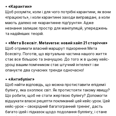
•
«Карантин»
Щоб розуміти, коли і для чого потрібні карантини, як вони
«працюють», і коли карантинні заходи виправдані, а коли
мають далеко не «карантинне підґрунтя». Адже
незнання залишає простір для маніпуляцій, упереджень
та надійніших теорій.
•
«Мета Всесвіт. Metaverse: новий хайп 21 сторіччя»
Щоб отримати власний маршрут підкорення Мета
Всесвіту. Поготів, що віртуальна частина нашого життя
стає все більшою та значущою. До того ж в цьому кейс-
уроці вашим помічником стає штучний інтелект і ви
опануєте два сучасних тренди одночасно!
•
«Антибулінг»
Щоб найти відповідь, що можна протиставити епідемії
булінгу, яка охоплює світ. Як протистояти такому явищу?
Що робити, щоб не стати жертвою булінгу? Допомогти
відшукати власні рецепти покликаний цей кейс-урок. Цей
кейс-урок – своєрідний багатогранний тренінг, дасть
багато ідей і підказок щодо подолання буллінгу, і стане