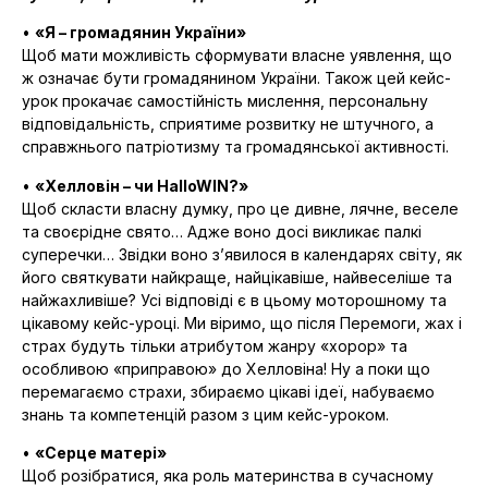
•
«Я – громадянин України»
Щоб мати можливість сформувати власне уявлення, що
ж означає бути громадянином України. Також цей кейс-
урок прокачає самостійність мислення, персональну
відповідальність, сприятиме розвитку не штучного, а
справжнього патріотизму та громадянської активності.
•
«Хелловін – чи HalloWIN?»
Щоб скласти власну думку, про це дивне, лячне, веселе
та своєрідне свято… Адже воно досі викликає палкі
суперечки… Звідки воно з’явилося в календарях світу, як
його святкувати найкраще, найцікавіше, найвеселіше та
найжахливіше? Усі відповіді є в цьому моторошному та
цікавому кейс-уроці. Ми віримо, що після Перемоги, жах і
страх будуть тільки атрибутом жанру «хорор» та
особливою «приправою» до Хелловіна! Ну а поки що
перемагаємо страхи, збираємо цікаві ідеї, набуваємо
знань та компетенцій разом з цим кейс-уроком.
•
«Серце матері»
Щоб розібратися, яка роль материнства в сучасному