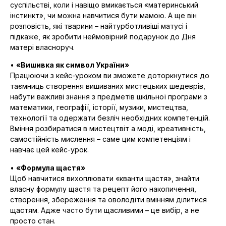
суспільстві, коли і навіщо вмикається «материнський
інстинкт», чи можна навчитися бути мамою. А ще він
розповість, які тварини – найтурботливіші матусі і
підкаже, як зробити неймовірний подарунок до Дня
матері власноруч.
•
«Вишивка як символ України»
Працюючи з кейс-уроком ви зможете доторкнутися до
таємниць створення вишиваних мистецьких шедеврів,
набути важливі знання з предметів шкільної програми з
математики, географії, історії, музики, мистецтва,
технології та одержати безліч необхідних компетенцій.
Вміння розбиратися в мистецтвіт а моді, креативність,
самостійність мислення – саме цим компетенціям і
навчає цей кейс-урок.
•
«Формула щастя»
Щоб навчитися вихоплювати «кванти щастя», знайти
власну формулу щастя та рецепт його накопичення,
створення, збереження та оволодіти вмінням ділитися
щастям. Адже часто бути щасливими – це вибір, а не
просто стан.