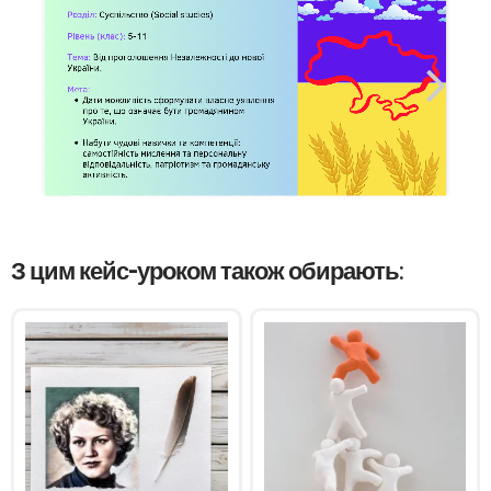
З цим кейс-уроком також обирають: