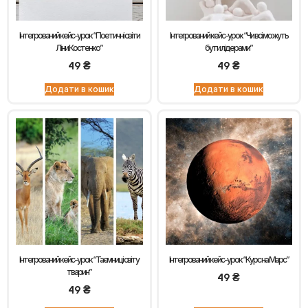
Інтегрований кейс-урок “Поетичні світи
Інтегрований кейс-урок “Чи всі можуть
Ліни Костенко”
бути лідерами”
49
₴
49
₴
Додати в кошик
Додати в кошик
Інтегрований кейс-урок “Таємниці світу
Інтегрований кейс-урок “Курс на Марс”
тварин”
49
₴
49
₴