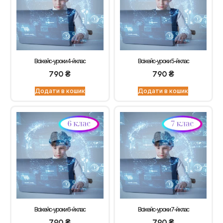
Всі кейс-уроки 4-й клас
Всі кейс-уроки 5-й клас
790
₴
790
₴
Додати в кошик
Додати в кошик
Всі кейс-уроки 6-й клас
Всі кейс-уроки 7-й клас
790
₴
790
₴