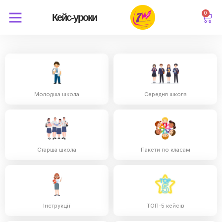
0
Кейс-уроки
Молодша школа
Середня школа
Старша школа
Пакети по класам
Інструкції
ТОП-5 кейсів