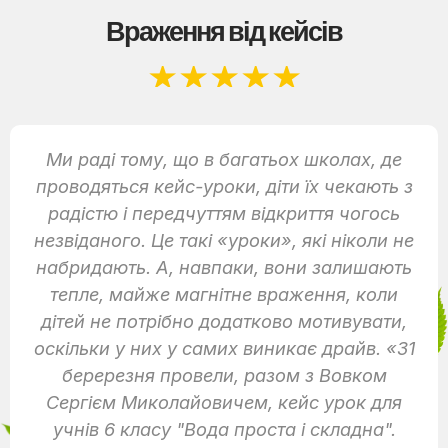
Враження від кейсів
★
★
★
★
★
Ми раді тому, що в багатьох школах, де
проводяться кейс-уроки, діти їх чекають з
радістю і передчуттям відкриття чогось
незвіданого. Це такі «уроки», які ніколи не
набридають. А, навпаки, вони залишають
тепле, майже магнітне враження, коли
дітей не потрібно додатково мотивувати,
оскільки у них у самих виникає драйв. «31
беререзня провели, разом з Вовком
Сергієм Миколайовичем, кейс урок для
учнів 6 класу "Вода проста і складна".