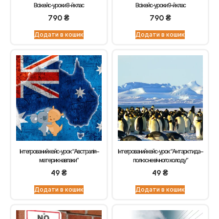
Всі кейс-уроки 8-й клас
Всі кейс-уроки 9-й клас
790
₴
790
₴
Додати в кошик
Додати в кошик
Інтегрований кейс-урок “Австралія –
Інтегрований кейс-урок “Антарктида –
материк навпаки”
полюс не вічного холоду”
49
₴
49
₴
Додати в кошик
Додати в кошик