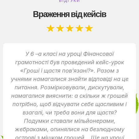
ВІДГУКИ
Враження від кейсів
★
★
★
★
★
У 6 –а класі на уроці Фінансової
грамотності був проведений кейс-урок
«Гроші і щастя пов’язані?». Разом з
учнями намагалися знайти відповіді на це
питання. Розмірковували, дискутували,
намагалися вияснити: а скільки ж грошей
потрібно, щоб відчувати себе щасливим і
взагалі, чи треба вони для щастя?
Подумки ставали мільйонерами,
жебраками, опинялися на безлюдному
острові з мішком грошей… Ще на уроці