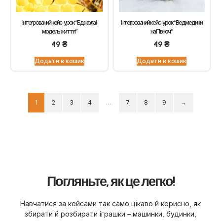
Інтегрований кейс-урок “Бджола і
Інтегрований кейс-урок “Ведмедики
модель життя”
на Півночі”
49
₴
49
₴
Додати в кошик
Додати в кошик
1
2
3
4
…
7
8
9
→
Погляньте, як це легко!
Навчатися за кейсами так само цікаво й корисно, як
збирати й розбирати іграшки – машинки, будинки,