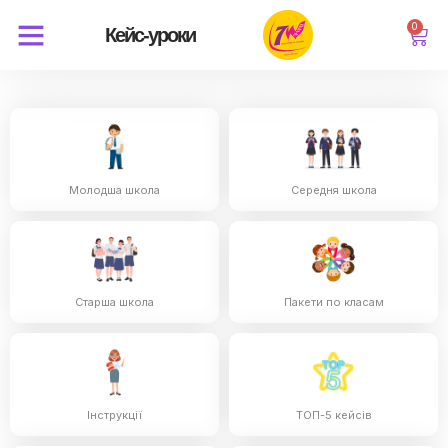
0
Кейс-уроки
Молодша школа
Середня школа
Старша школа
Пакети по класам
Інструкції
ТОП-5 кейсів