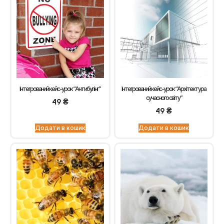
Інтегрований кейс-урок “Антибулінг”
Інтегрований кейс-урок “Архітектура
сучасного світу”
49
₴
49
₴
Додати в кошик
Додати в кошик